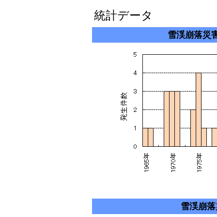
統計データ
雪渓崩落災
雪渓崩落