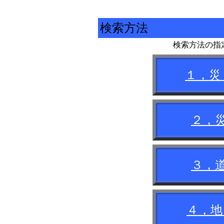
検索方法
検索方法の指
１，
２，
３，
４，